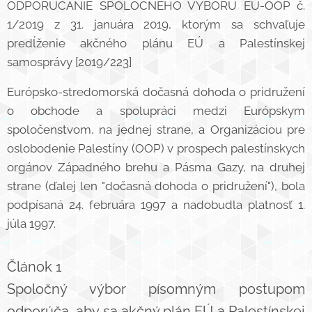
ODPORÚČANIE SPOLOČNÉHO VÝBORU EÚ-OOP č.
1/2019 z 31. januára 2019, ktorým sa schvaľuje
predĺženie akčného plánu EÚ a Palestínskej
samosprávy [2019/223]
Európsko-stredomorská dočasná dohoda o pridružení
o obchode a spolupráci medzi Európskym
spoločenstvom, na jednej strane, a Organizáciou pre
oslobodenie Palestíny (OOP) v prospech palestínskych
orgánov Západného brehu a Pásma Gazy, na druhej
strane (ďalej len "dočasná dohoda o pridružení"), bola
podpísaná 24. februára 1997 a nadobudla platnosť 1.
júla 1997.
Článok 1
Spoločný výbor písomným postupom
odporúča, aby sa akčný plán EÚ a Palestínskej