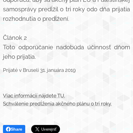
samosprávy predĺžil o tri roky odo dňa prijatia
rozhodnutia o predĺžení.
Článok 2
Toto odporúčanie nadobúda účinnosť dňom
jeho prijatia.
Prijaté v Bruseli 31. januára 2019
Viac informácií nájdete TU.
Schválenie predĺženia akčného plánu o tri roky.
Share