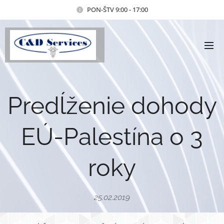
PON-ŠTV 9:00 - 17:00
Predĺženie dohody
EÚ-Palestína o 3
roky
25.02.2019