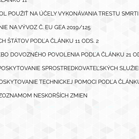
HOL POUŽIŤ NA ÚČELY VYKONÁVANIA TRESTU SMRT
IE NA VÝVOZ Č. EU GEA 2019/125
H ŠTÁTOV PODĽA ČLÁNKU 11 ODS. 2
LEBO DOVOZNÉHO POVOLENIA PODĽA ČLÁNKU 21 OD
A POSKYTOVANIE SPROSTREDKOVATEĽSKÝCH SLUŽIEB
POSKYTOVANIE TECHNICKEJ POMOCI PODĽA ČLÁNKU 
O ZOZNAMOM NESKORŠÍCH ZMIEN