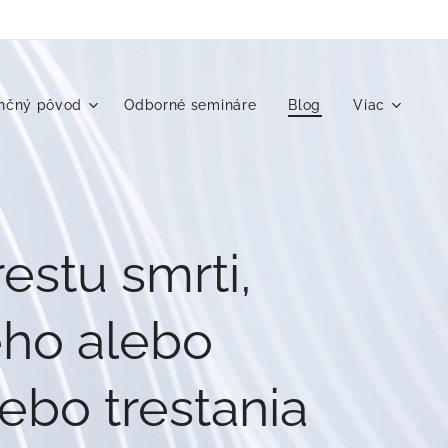
enčný pôvod
Odborné semináre
Blog
Viac
estu smrti,
ého alebo
ebo trestania