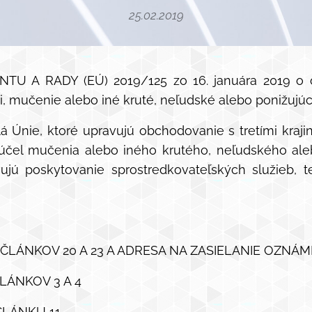
25.02.2019
A RADY (EÚ) 2019/125 zo 16. januára 2019 o ob
i, mučenie alebo iné kruté, neľudské alebo ponižujúc
lá Únie, ktoré upravujú obchodovanie s tretími kraj
a účel mučenia alebo iného krutého, neľudského al
avujú poskytovanie sprostredkovateľských služieb,
LÁNKOV 20 A 23 A ADRESA NA ZASIELANIE OZNÁM
LÁNKOV 3 A 4
ČLÁNKU 11