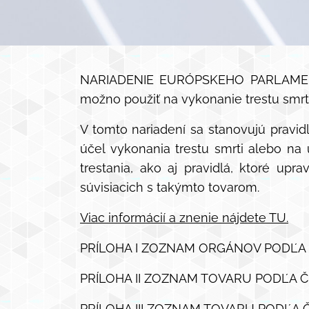
NARIADENIE EURÓPSKEHO PARLAMENTU 
možno použiť na vykonanie trestu smrt
V tomto nariadení sa stanovujú pravid
účel vykonania trestu smrti alebo n
trestania, ako aj pravidlá, ktoré upr
súvisiacich s takýmto tovarom.
Viac informácií a znenie nájdete TU.
PRÍLOHA I ZOZNAM ORGÁNOV PODĽA Č
PRÍLOHA II ZOZNAM TOVARU PODĽA Č
PRÍLOHA III ZOZNAM TOVARU PODĽA 