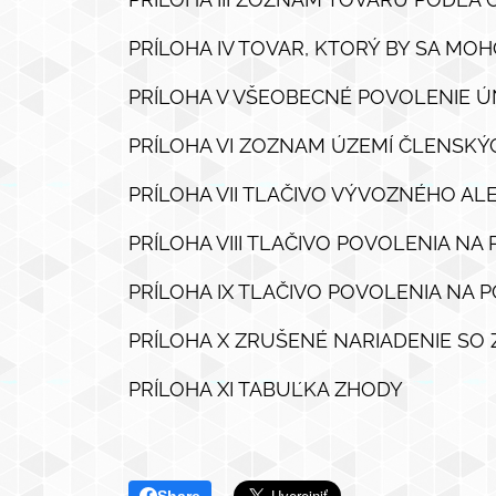
PRÍLOHA IV TOVAR, KTORÝ BY SA MO
PRÍLOHA V VŠEOBECNÉ POVOLENIE ÚN
PRÍLOHA VI ZOZNAM ÚZEMÍ ČLENSKÝC
PRÍLOHA VII TLAČIVO VÝVOZNÉHO A
PRÍLOHA VIII TLAČIVO POVOLENIA N
PRÍLOHA IX TLAČIVO POVOLENIA NA 
PRÍLOHA X ZRUŠENÉ NARIADENIE S
PRÍLOHA XI TABUĽKA ZHODY