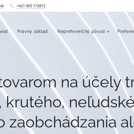
.sk
+421 905 172872
vod
Právny základ
Nepreferenčný pôvod
Prefer
ovarom na účely tr
 krutého, neľudsk
 zaobchádzania al