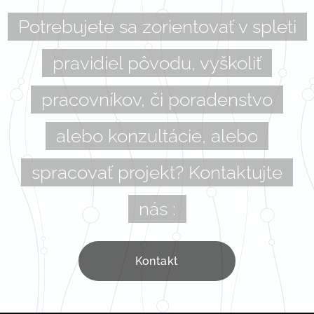
Potrebujete sa zorientovať v spleti
pravidiel pôvodu, vyškoliť
pracovníkov, či poradenstvo
alebo konzultácie, alebo
spracovať projekt? Kontaktujte
nás :
Kontakt