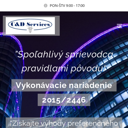
PON-ŠTV 9:00 - 17:00
”Spoľahlivý sprievodca
pravidlami pôvodu“
Vykonávacie nariadenie
2015/2446
"Získajte výhody preferenčného