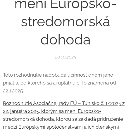
mení Európsko-
stredomorská
dohoda
20.10.2025
Toto rozhodnutie nadobúda účinnosť dňom jeho
prijatia, od ktorého sa aj uplatňuje. To znamená od
22.1.2025.
Rozhodnutie Asociačnej rady EÚ – Tunisko č. 1/2025 z
22. januára 2025, ktorým sa mení Európsko-
stredomorská dohoda, ktorou sa zakladá pridruženie
medzi Európskymi spoločenstvami a ich členskými