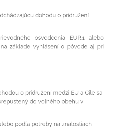
edchádzajúcu dohodu o pridružení
prievodného osvedčenia EUR.1 alebo
 na základe vyhlásení o pôvode aj pri
ohodou o pridružení medzi EÚ a Čile sa
prepustený do voľného obehu v
alebo podľa potreby na znalostiach