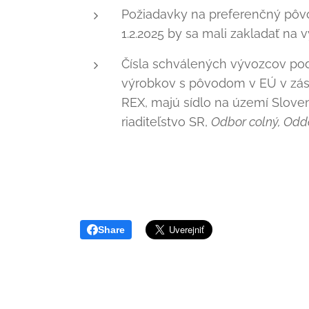
Požiadavky na preferenčný pôvo
1.2.2025 by sa mali zakladať na 
Čísla schválených vývozcov podľ
výrobkov s pôvodom v EÚ v zási
REX, majú sídlo na území Sloven
riaditeľstvo SR,
Odbor colný, Odde
Share