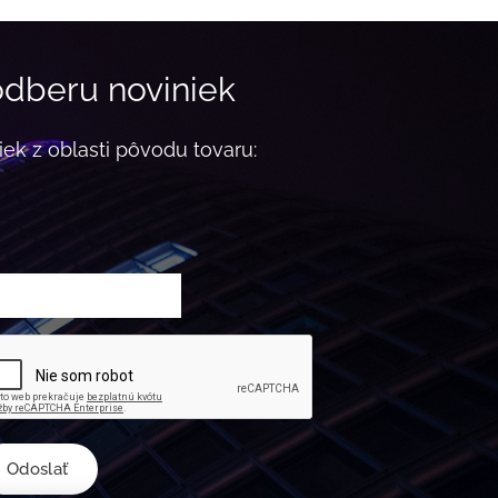
 odberu noviniek
iek z oblasti pôvodu tovaru:
Odoslať