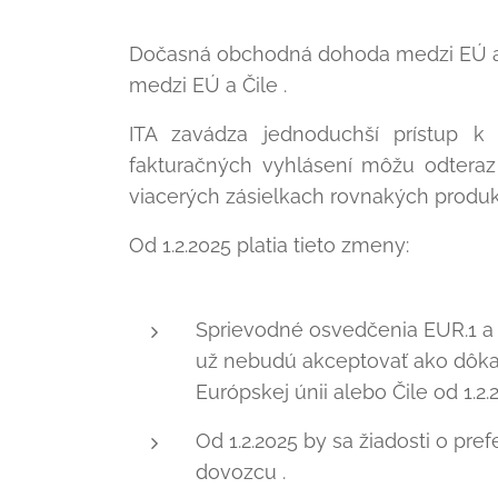
Dočasná obchodná dohoda medzi EÚ a Či
medzi EÚ a Čile .
ITA zavádza jednoduchší prístup k
fakturačných vyhlásení môžu odteraz 
viacerých zásielkach rovnakých produkt
Od 1.2.2025 platia tieto zmeny:
Sprievodné osvedčenia EUR.1 a 
už nebudú akceptovať ako dôka
Európskej únii alebo Čile od 1.2.
Od 1.2.2025 by sa žiadosti o pr
dovozcu .