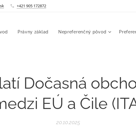
.sk
+421 905 172872
vod
Právny základ
Nepreferenčný pôvod
Prefer
platí Dočasná obc
medzi EÚ a Čile (ITA
20.10.2025