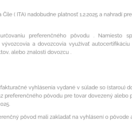
le ( ITA) nadobudne platnosť 1.2.2025 a nahradí pr
 určovaniu preferenčného pôvodu . Namiesto s
vývozcovia a dovozcovia využívať autocertifikáciu
ov, alebo znalosti dovozcu .
fakturačné vyhlásenia vydané v súlade so (starou) d
z preferenčného pôvodu pre tovar dovezený alebo 
2025.
eferenčný pôvod mali zakladať na vyhlásení o pôvode 