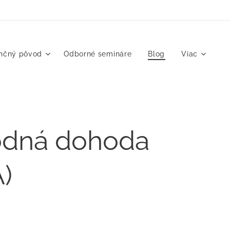
enčný pôvod
Odborné semináre
Blog
Viac
hodná dohoda
)