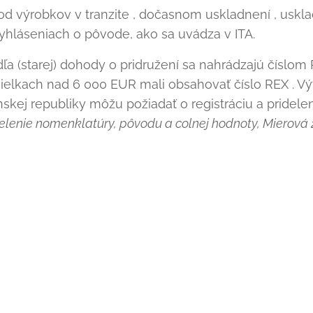
d výrobkov v tranzite , dočasnom uskladnení , usk
vyhláseniach o pôvode, ako sa uvádza v ITA.
a (starej) dohody o pridružení sa nahrádzajú číslom
elkach nad 6 000 EUR mali obsahovať číslo REX . Výv
skej republiky môžu požiadať o registráciu a pridele
lenie nomenklatúry, pôvodu a colnej hodnoty, Mierová 23